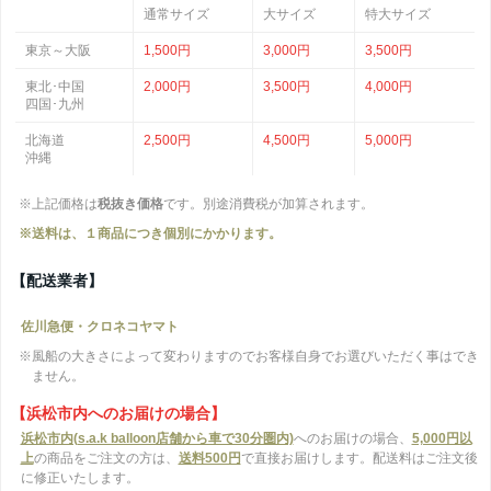
通常サイズ
大サイズ
特大サイズ
東京～大阪
1,500円
3,000円
3,500円
東北･中国
2,000円
3,500円
4,000円
四国･九州
北海道
2,500円
4,500円
5,000円
沖縄
※上記価格は
税抜き価格
です。別途消費税が加算されます。
※送料は、１商品につき個別にかかります。
【配送業者】
佐川急便・クロネコヤマト
※風船の大きさによって変わりますのでお客様自身でお選びいただく事はでき
ません。
【浜松市内へのお届けの場合】
浜松市内(s.a.k balloon店舗から車で30分圏内)
へのお届けの場合、
5,000円以
上
の商品をご注文の方は、
送料500円
で直接お届けします。配送料はご注文後
に修正いたします。