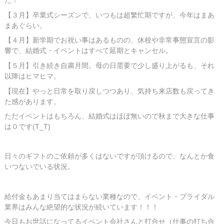
た！
【３月】卒業式シーズンで、いつもは超繁忙期ですが、今年はまあ
まあぐらい。
【４月】新学期でお祝い事はあるものの、休校や非常事態宣言の影
響で、結婚式・イベントはすべて延期とキャンセル。
【５月】引き続き自粛月間。母の日需要で少し盛り上がるも、それ
以降はヒマヒマ。
【現在】やっと日常を取り戻しつつあり、気持ち来店数も戻ってき
た感があります。
ただイベントはもちろん、結婚式はほぼ無いので秋まで大きな仕事
は０です(T_T)
日々のギフトのご依頼が多くはないですが頂けるので、なんとか食
いつないでいる状況。
給付金もあまり当てはまらない業種なので、イベント・ブライダル
業界はみんな絶望的な状況が続いています！！！
今日もお世話になってるイベント会社さんと打合せ（仕事の打ち合