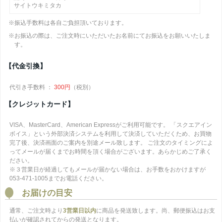
サイトウキミタカ
※振込手数料は各自ご負担頂いております。
※お振込の際は、ご注文時にいただいたお名前にてお振込をお願いいたしま
す。
【代金引換】
代引き手数料 ：
300円
（税別）
【クレジットカード】
VISA、MasterCard、American Expressがご利用可能です。 「スクエアイン
ボイス」という外部決済システムを利用して決済していただくため、お買物
完了後、決済画面のご案内を別途メール致します。 ご注文のタイミングによ
ってメールが届くまでお時間を頂く場合がございます。あらかじめご了承く
ださい。
※３営業日が経過してもメールが届かない場合は、お手数をおかけますが
053-471-1005までお電話ください。
お届けの目安
通常、ご注文時より
3営業日以内
に商品を発送致します。尚、郵便振込はお支
払いが確認されてからの発送となります。