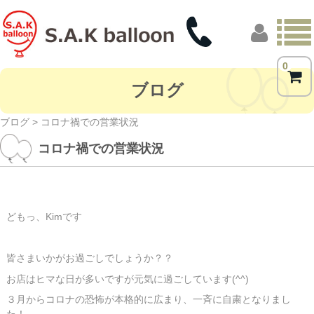
0
トップページ
ブログ
商品一覧
ブログ
> コロナ禍での営業状況
コロナ禍での営業状況
フォトギャラリー
お客様の声
店舗概要
どもっ、Kimです
ブログ
皆さまいかがお過ごしでしょうか？？
お店はヒマな日が多いですが元気に過ごしています(^^)
３月からコロナの恐怖が本格的に広まり、一斉に自粛となりまし