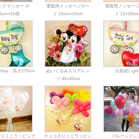
ンクラッカー 小
電報用メッセージカー
電報用メッセー
6cm×15個
ド:15cm×10cm
ド:15×10cm
boy：高さ170cm
ぬいぐるみ入りアレン
出産祝いgirl
ジ:45×45cm
入りミニラッピング
チョコ入りミニラッピン
バルーンドレ