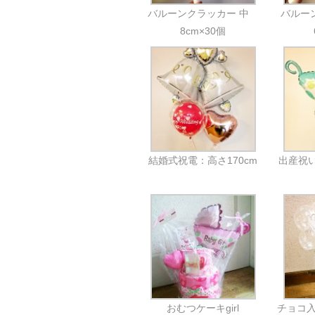
バルーンクラッカー 中
バルー
8cm×30個
結婚式祝電：高さ170cm
出産祝い
おむつケーキgirl
チョコ