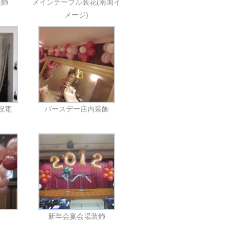
装飾
メインテーブル装花(南国イ
メージ)
祝電
バースデー店内装飾
新年会宴会場装飾