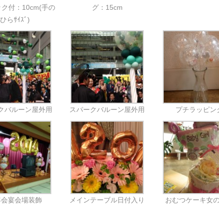
ク付：10cm(手の
グ：15cm
ひらｻｲｽﾞ)
クバルーン屋外用
スパークバルーン屋外用
プチラッピン
年会宴会場装飾
メインテーブル日付入り
おむつケーキ女