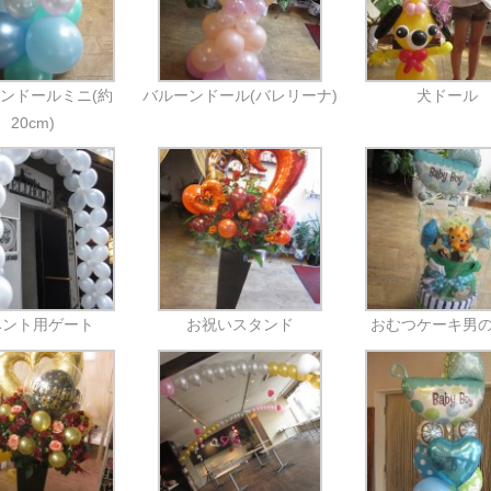
ンドールミニ(約
バルーンドール(バレリーナ)
犬ドール
20cm)
ベント用ゲート
お祝いスタンド
おむつケーキ男