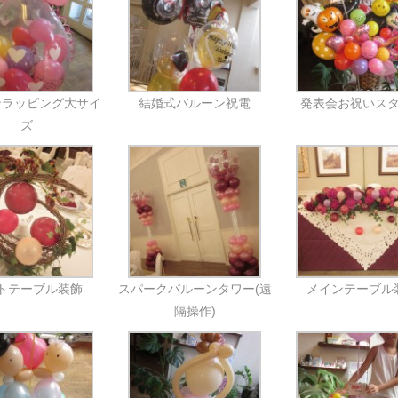
ンラッピング大サイ
結婚式バルーン祝電
発表会お祝いス
ズ
トテーブル装飾
スパークバルーンタワー(遠
メインテーブル
隔操作)