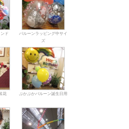
タンド
バルーンラッピング中サイ
ズ
装花
ぷかぷかバルーン誕生日用