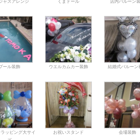
ジャスアレンジ
くまドール
店内バルーン
プール装飾
ウエルカムカー装飾
結婚式バルーン
ンラッピング大サイ
お祝いスタンド
会場装飾
ズ