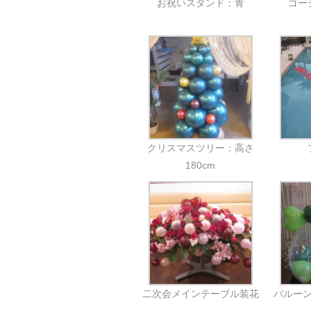
お祝いスタンド：青
ゴー
クリスマスツリー：高さ
180cm
二次会メインテーブル装花
バルー