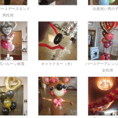
バースデースタンド
出産祝い男の
男性用
式バルーン祝電
キャラクター（犬）
バースデーアレン
女性用