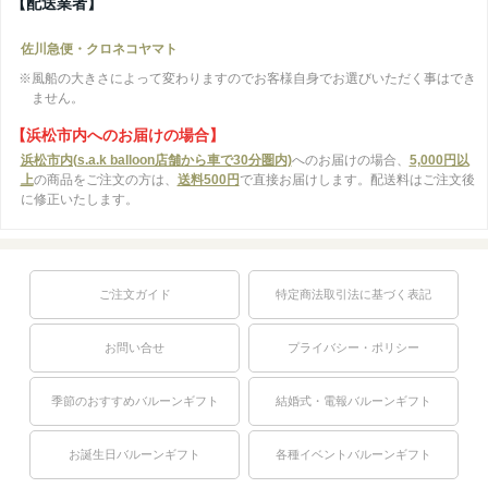
【配送業者】
佐川急便・クロネコヤマト
※風船の大きさによって変わりますのでお客様自身でお選びいただく事はでき
ません。
【浜松市内へのお届けの場合】
浜松市内(s.a.k balloon店舗から車で30分圏内)
へのお届けの場合、
5,000円以
上
の商品をご注文の方は、
送料500円
で直接お届けします。配送料はご注文後
に修正いたします。
ご注文ガイド
特定商法取引法に基づく表記
お問い合せ
プライバシー・ポリシー
季節のおすすめバルーンギフト
結婚式・電報バルーンギフト
お誕生日バルーンギフト
各種イベントバルーンギフト