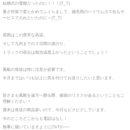
結婚式の電報だったのに！！！(T_T)
暑さ対策で柔らかめでふくらまして、補充用のヘリウムガス缶もサ
ービスで入れといたのに～(T_T)
原因はこの異常な高温。
そして九州までの２日間の道のり。
トラックの荷台は相当温度上がったということでしょう！
風船の発送は特に注意が必要です。
８月まではいつも以上に気を付けてお送りしたいと思います。
皆さまも風船を遠方へ贈る際、破損のリスクがあるということもご
理解ください！
週末は発送の商品多いので、今日もビクビクしています。
今のところどこからも電話はなし！
無事に届いていますように(ToT)/~~~