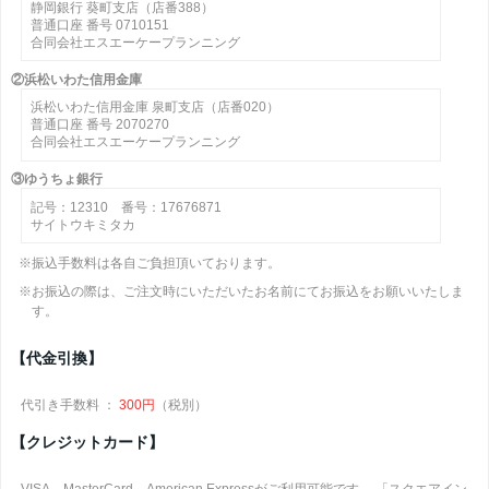
静岡銀行 葵町支店（店番388）
普通口座 番号 0710151
合同会社エスエーケープランニング
②浜松いわた信用金庫
浜松いわた信用金庫 泉町支店（店番020）
普通口座 番号 2070270
合同会社エスエーケープランニング
③ゆうちょ銀行
記号：12310 番号：17676871
サイトウキミタカ
※振込手数料は各自ご負担頂いております。
※お振込の際は、ご注文時にいただいたお名前にてお振込をお願いいたしま
す。
【代金引換】
代引き手数料 ：
300円
（税別）
【クレジットカード】
VISA、MasterCard、American Expressがご利用可能です。 「スクエアイン