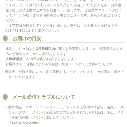
ボイス」という外部決済システムを利用して決済していただくため、お買物
完了後、決済画面のご案内を別途メール致します。 ご注文のタイミングによ
ってメールが届くまでお時間を頂く場合がございます。あらかじめご了承く
ださい。
※３営業日が経過してもメールが届かない場合は、お手数をおかけますが
053-471-1005までお電話ください。
お届けの目安
通常、ご注文時より
3営業日以内
に商品を発送致します。尚、郵便振込はお支
払いが確認されてからの発送となります。
入金確認後、2～5日以内
のお届けとなります。
お届けまでに6日以上かかる場合は、別途メールにてご連絡いたします。
※天候、交通状況によって多少前後することがございます。その際はご連絡さ
せていただきます。
メール受信トラブルについて
※携帯電話・スマートフォンのメールアドレスをご利用の場合で、迷惑メール
フィルタや、ドメイン指定受信などの設定をされている場合は、下記ドメイ
ンを受信可能ドメインに設定してください。
「sakballoon.com」