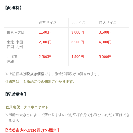
【配送料】
通常サイズ
大サイズ
特大サイズ
東京～大阪
1,500円
3,000円
3,500円
東北･中国
2,000円
3,500円
4,000円
四国･九州
北海道
2,500円
4,500円
5,000円
沖縄
※上記価格は
税抜き価格
です。別途消費税が加算されます。
※送料は、１商品につき個別にかかります。
【配送業者】
佐川急便・クロネコヤマト
※風船の大きさによって変わりますのでお客様自身でお選びいただく事はでき
ません。
【浜松市内へのお届けの場合】