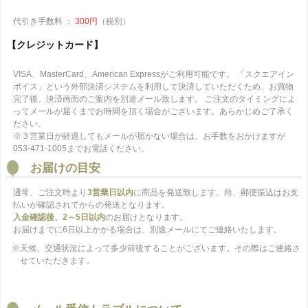
代引き手数料 ：
300円
（税別）
【クレジットカード】
VISA、MasterCard、American Expressがご利用可能です。 「スクエアイン
ボイス」という外部決済システムを利用して決済していただくため、お買物
完了後、決済画面のご案内を別途メール致します。 ご注文のタイミングによ
ってメールが届くまでお時間を頂く場合がございます。あらかじめご了承く
ださい。
※３営業日が経過してもメールが届かない場合は、お手数をおかけますが
053-471-1005までお電話ください。
お届けの目安
通常、ご注文時より
3営業日以内
に商品を発送致します。尚、郵便振込はお支
払いが確認されてからの発送となります。
入金確認後、2～5日以内
のお届けとなります。
お届けまでに6日以上かかる場合は、別途メールにてご連絡いたします。
※天候、交通状況によって多少前後することがございます。その際はご連絡さ
せていただきます。