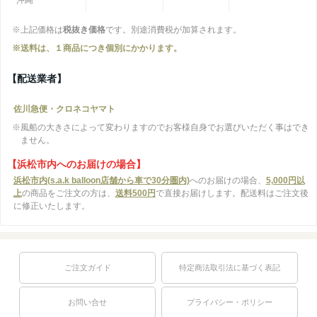
※上記価格は
税抜き価格
です。別途消費税が加算されます。
※送料は、１商品につき個別にかかります。
【配送業者】
佐川急便・クロネコヤマト
※風船の大きさによって変わりますのでお客様自身でお選びいただく事はでき
ません。
【浜松市内へのお届けの場合】
浜松市内(s.a.k balloon店舗から車で30分圏内)
へのお届けの場合、
5,000円以
上
の商品をご注文の方は、
送料500円
で直接お届けします。配送料はご注文後
に修正いたします。
ご注文ガイド
特定商法取引法に基づく表記
お問い合せ
プライバシー・ポリシー