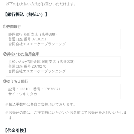
以下のお支払い方法がお選びいただけます。
【銀行振込（前払い）】
①静岡銀行
静岡銀行 葵町支店（店番388）
普通口座 番号 0710151
合同会社エスエーケープランニング
②浜松いわた信用金庫
浜松いわた信用金庫 泉町支店（店番020）
普通口座 番号 2070270
合同会社エスエーケープランニング
③ゆうちょ銀行
記号：12310 番号：17676871
サイトウキミタカ
※振込手数料は各自ご負担頂いております。
※お振込の際は、ご注文時にいただいたお名前にてお振込をお願いいたしま
す。
【代金引換】