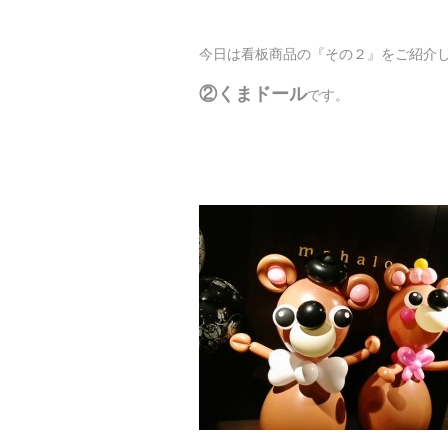
今日は看板商品の『その２』をご紹介
②くまドール
です。