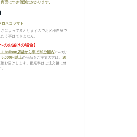
１商品につき個別にかかります。
】
クロネコヤマト
きさによって変わりますのでお客様自身で
ただく事はできません。
へのお届けの場合】
.k balloon店舗から車で30分圏内)
へのお
、
5,000円以上
の商品をご注文の方は、
送
直接お届けします。配送料はご注文後に修
す。