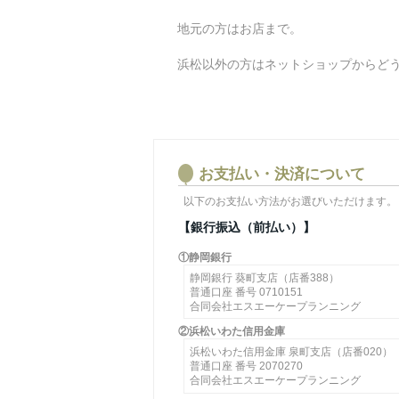
地元の方はお店まで。
浜松以外の方はネットショップからど
お支払い・決済について
以下のお支払い方法がお選びいただけます。
【銀行振込（前払い）】
①静岡銀行
静岡銀行 葵町支店（店番388）
普通口座 番号 0710151
合同会社エスエーケープランニング
②浜松いわた信用金庫
浜松いわた信用金庫 泉町支店（店番020）
普通口座 番号 2070270
合同会社エスエーケープランニング