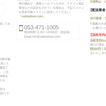
※送料は、
用の場合で、迷惑メールフィルタや、ドメイン指定
受信などの設定をされている場合は、下記ドメイン
【配送業者
を受信可能ドメインに設定してください。
「sakballoon.com」
佐川急便・
前にてお
※風船の大
053-471-1005
お選びい
受付時間 11:00ー19:00(日・祝定休)
【浜松市内
Email:info@sakballoon.com
浜松市内(s.a
届けの場合
料500円
で
正いたしま
がご利用可能
決済シス
物完了
。 ご注
時間を
ださ
合は、
お電話くだ