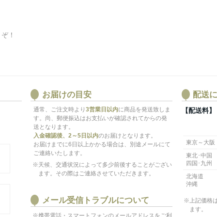
うぞ！
お届けの目安
配送
通常、ご注文時より
3営業日以内
に商品を発送致しま
【配送料】
す。尚、郵便振込はお支払いが確認されてからの発
送となります。
入金確認後、2～5日以内
のお届けとなります。
東京～大阪
お届けまでに6日以上かかる場合は、別途メールにて
ご連絡いたします。
東北･中国
四国･九州
※天候、交通状況によって多少前後することがござい
ます。その際はご連絡させていただきます。
北海道
沖縄
メール受信トラブルについて
※上記価格
ます。
※携帯電話・スマートフォンのメールアドレスをご利