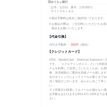
③ゆうちょ銀行
記号：12310 番号：17676871
サイトウキミタカ
※振込手数料は各自ご負担頂いております。
※お振込の際は、ご注文時にいただいたお名
振込をお願いいたします。
【代金引換】
代引き手数料 ：
300円
（税別）
【クレジットカード】
VISA、MasterCard、American Express
です。 「スクエアインボイス」という外部
テムを利用して決済していただくため、お買
後、決済画面のご案内を別途メール致します
文のタイミングによってメールが届くまでお
頂く場合がございます。あらかじめご了承く
い。
※３営業日が経過してもメールが届かない場
お手数をおかけますが053-471-1005まで
さい。