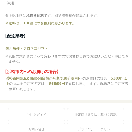
沖縄
※上記価格は
税抜き価格
です。別途消費税が加算されます。
※送料は、１商品につき個別にかかります。
【配送業者】
佐川急便・クロネコヤマト
※風船の大きさによって変わりますのでお客様自身でお選びいただく事はでき
ません。
【浜松市内へのお届けの場合】
浜松市内(s.a.k balloon店舗から車で30分圏内)
へのお届けの場合、
5,000円以
上
の商品をご注文の方は、
送料500円
で直接お届けします。配送料はご注文後
に修正いたします。
ご注文ガイド
特定商法取引法に基づく表記
お問い合せ
プライバシー・ポリシー