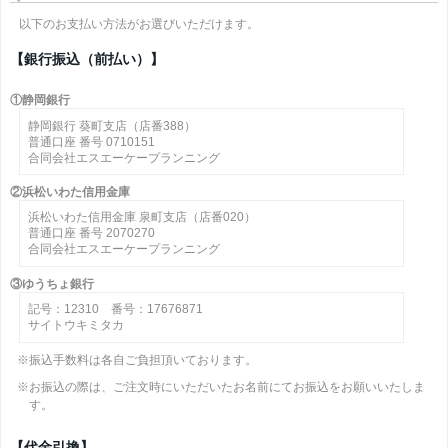
以下のお支払い方法がお選びいただけます。
【銀行振込（前払い）】
①静岡銀行
静岡銀行 葵町支店（店番388）
普通口座 番号 0710151
合同会社エスエーケープランニング
②浜松いわた信用金庫
浜松いわた信用金庫 泉町支店（店番020）
普通口座 番号 2070270
合同会社エスエーケープランニング
③ゆうちょ銀行
記号：12310 番号：17676871
サイトウキミタカ
※振込手数料は各自ご負担頂いております。
※お振込の際は、ご注文時にいただいたお名前にてお振込をお願いいたしま
す。
【代金引換】