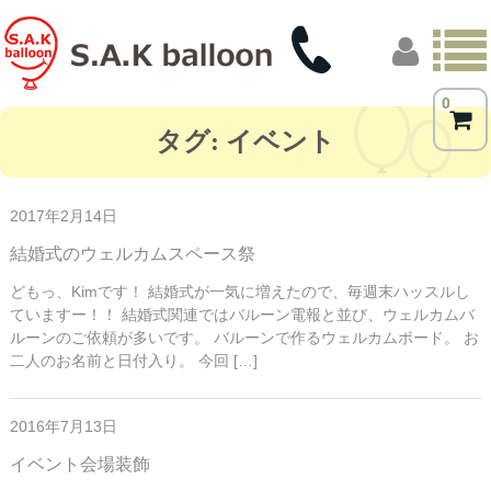
0
トップページ
タグ:
イベント
商品一覧
2017年2月14日
フォトギャラリー
結婚式のウェルカムスペース祭
お客様の声
どもっ、Kimです！ 結婚式が一気に増えたので、毎週末ハッスルし
ていますー！！ 結婚式関連ではバルーン電報と並び、ウェルカムバ
店舗概要
ルーンのご依頼が多いです。 バルーンで作るウェルカムボード。 お
二人のお名前と日付入り。 今回 […]
ブログ
2016年7月13日
イベント会場装飾