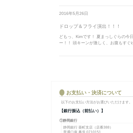
2016年5月26日
ドロップ＆フライ演出！！！
どもっ、Kimです！ 夏まっしぐらの
ー！！ 頭キーンが激しく、お腹もすぐゆる
お支払い・決済について
以下のお支払い方法がお選びいただけます。
【銀行振込（前払い）】
①静岡銀行
静岡銀行 葵町支店（店番388）
普通口座 番号 0710151