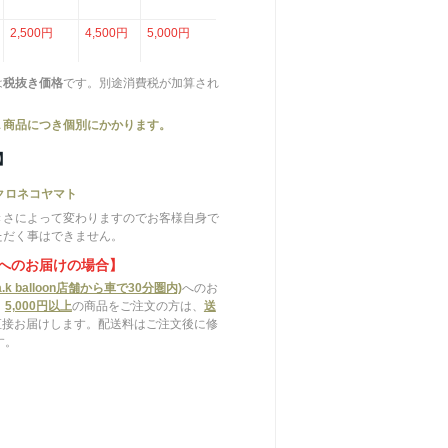
2,500円
4,500円
5,000円
は
税抜き価格
です。別途消費税が加算され
１商品につき個別にかかります。
】
クロネコヤマト
きさによって変わりますのでお客様自身で
ただく事はできません。
へのお届けの場合】
.k balloon店舗から車で30分圏内)
へのお
、
5,000円以上
の商品をご注文の方は、
送
直接お届けします。配送料はご注文後に修
す。