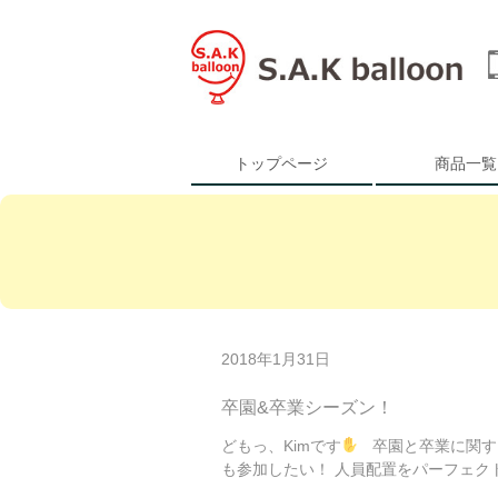
トップページ
商品一覧
2018年1月31日
卒園&卒業シーズン！
どもっ、Kimです
卒園と卒業に関する
も参加したい！ 人員配置をパーフェクト