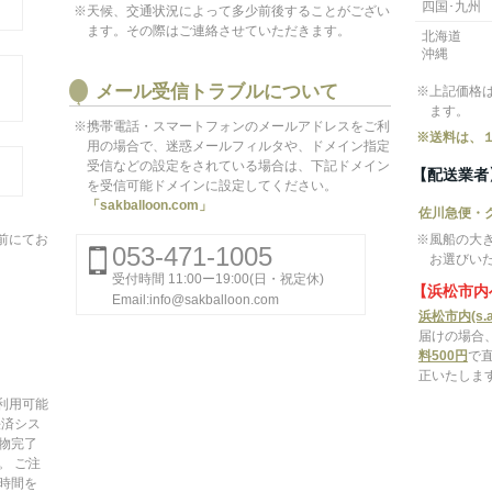
四国･九州
※天候、交通状況によって多少前後することがござい
ます。その際はご連絡させていただきます。
北海道
沖縄
メール受信トラブルについて
※上記価格
ます。
※携帯電話・スマートフォンのメールアドレスをご利
※送料は、
用の場合で、迷惑メールフィルタや、ドメイン指定
受信などの設定をされている場合は、下記ドメイン
【配送業者
を受信可能ドメインに設定してください。
「sakballoon.com」
佐川急便・
前にてお
※風船の大
053-471-1005
お選びい
受付時間 11:00ー19:00(日・祝定休)
【浜松市内
Email:info@sakballoon.com
浜松市内(s.a
届けの場合
料500円
で
正いたしま
がご利用可能
決済シス
物完了
。 ご注
時間を