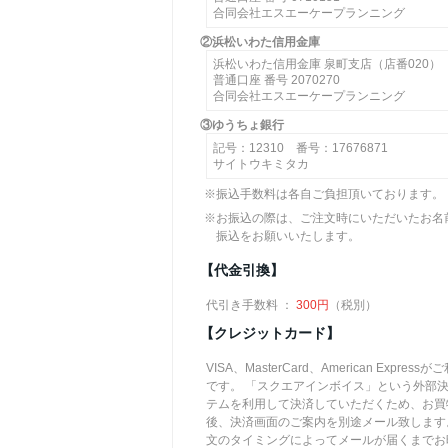
合同会社エスエーケープランニング
②浜松いわた信用金庫
浜松いわた信用金庫 泉町支店（店番020）
普通口座 番号 2070270
合同会社エスエーケープランニング
③ゆうちょ銀行
記号：12310 番号：17676871
サイトウキミタカ
※振込手数料は各自ご負担頂いております。
※お振込の際は、ご注文時にいただいたお名
振込をお願いいたします。
【代金引換】
代引き手数料 ：
300円
（税別）
【クレジットカード】
VISA、MasterCard、American Express
です。 「スクエアインボイス」という外部
テムを利用して決済していただくため、お買
後、決済画面のご案内を別途メール致します
文のタイミングによってメールが届くまでお