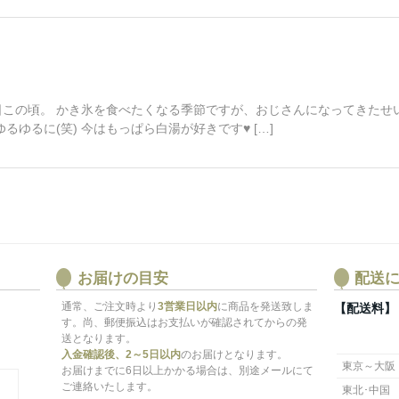
今日この頃。 かき氷を食べたくなる季節ですが、おじさんになってきた
ゆるに(笑) 今はもっぱら白湯が好きです♥ […]
お届けの目安
配送
通常、ご注文時より
3営業日以内
に商品を発送致しま
【配送料】
す。尚、郵便振込はお支払いが確認されてからの発
送となります。
入金確認後、2～5日以内
のお届けとなります。
東京～大阪
お届けまでに6日以上かかる場合は、別途メールにて
ご連絡いたします。
東北･中国