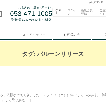
浜松市のバルー
お電話でのご注文も承ります
ゲス
ログイ
新規会員
ご注
053-471-1005
ト
ン
登録
イド
受付時間 11:00ー19:00(日・祝定休)
フォトギャラリー
お客様の声
タグ:
バルーンリリース
ご依頼が増えてきました！ ３／１７（土）に集中している模様。 今
にして乗り換え […]