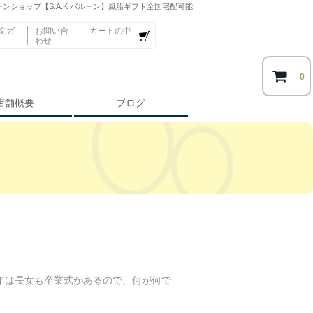
ンショップ【S.A.K バルーン】風船ギフト全国宅配可能
文ガ
お問い合
カートの中
わせ
0
店舗概要
ブログ
年は長女も卒業式があるので、何が何で