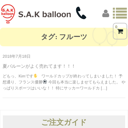
0
トップページ
タグ:
フルーツ
商品一覧
2018年7月18日
フォトギャラリー
夏バルーンがよく売れてます！！！
お客様の声
どもっ、Kimです
ワールドカップが終わってしまいました！ 予
想通り、フランス優勝
今回も本当に楽しませてもらえました。 や
店舗概要
っぱりスポーツはいいな！！ 特にサッカーワールドカ […]
ブログ
ご注文ガイド