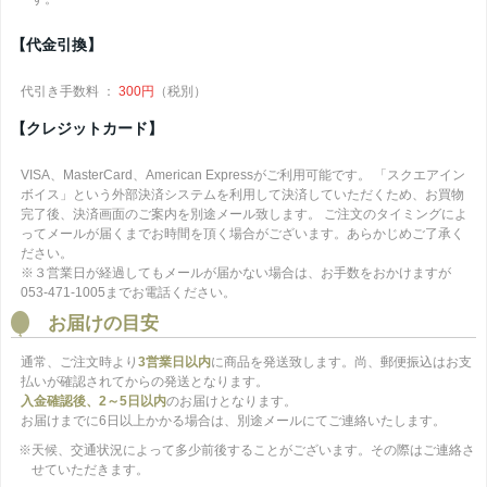
【代金引換】
代引き手数料 ：
300円
（税別）
【クレジットカード】
VISA、MasterCard、American Expressがご利用可能です。 「スクエアイン
ボイス」という外部決済システムを利用して決済していただくため、お買物
完了後、決済画面のご案内を別途メール致します。 ご注文のタイミングによ
ってメールが届くまでお時間を頂く場合がございます。あらかじめご了承く
ださい。
※３営業日が経過してもメールが届かない場合は、お手数をおかけますが
053-471-1005までお電話ください。
お届けの目安
通常、ご注文時より
3営業日以内
に商品を発送致します。尚、郵便振込はお支
払いが確認されてからの発送となります。
入金確認後、2～5日以内
のお届けとなります。
お届けまでに6日以上かかる場合は、別途メールにてご連絡いたします。
※天候、交通状況によって多少前後することがございます。その際はご連絡さ
せていただきます。