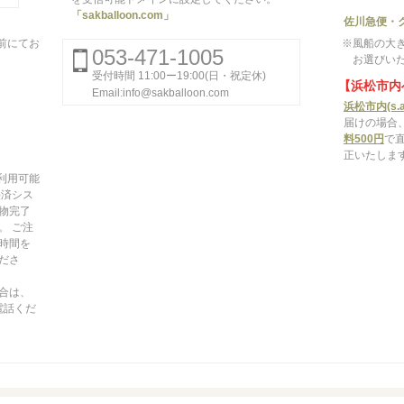
「sakballoon.com」
佐川急便・
前にてお
※風船の大
053-471-1005
お選びい
受付時間 11:00ー19:00(日・祝定休)
【浜松市内
Email:info@sakballoon.com
浜松市内(s.a
届けの場合
料500円
で
正いたしま
がご利用可能
決済シス
物完了
。 ご注
時間を
ださ
合は、
お電話くだ