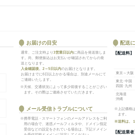
お届けの目安
配送
通常、ご注文時より
3営業日以内
に商品を発送致しま
【配送料】
す。尚、郵便振込はお支払いが確認されてからの発
送となります。
入金確認後、2～5日以内
のお届けとなります。
東京～大阪
お届けまでに6日以上かかる場合は、別途メールにて
ご連絡いたします。
東北･中国
四国･九州
※天候、交通状況によって多少前後することがござい
ます。その際はご連絡させていただきます。
北海道
沖縄
メール受信トラブルについて
※上記価格
ます。
※携帯電話・スマートフォンのメールアドレスをご利
※送料は、
用の場合で、迷惑メールフィルタや、ドメイン指定
受信などの設定をされている場合は、下記ドメイン
【配送業者
を受信可能ドメインに設定してください。