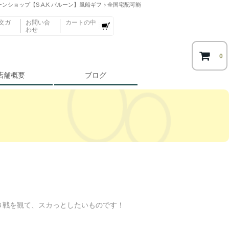
ンショップ【S.A.K バルーン】風船ギフト全国宅配可能
文ガ
お問い合
カートの中
わせ
0
店舗概要
ブログ
３戦を観て、スカっとしたいものです！