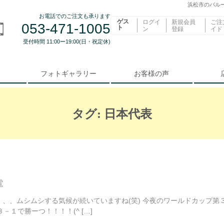
浜松市のバルー
お電話でのご注文も承ります
ゲス
ログイ
新規会員
ご注
053-471-1005
ト
ン
登録
イド
受付時間 11:00ー19:00(日・祝定休)
フォトギャラリー
お客様の声
タグ:
日本代表
電
、、ムシムシする気候が続いていますね(笑) 今夜のワールドカップ第
１で勝ーつ！！！！(^ […]