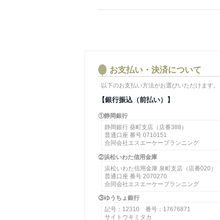
お支払い・決済について
以下のお支払い方法がお選びいただけます。
【銀行振込（前払い）】
①静岡銀行
静岡銀行 葵町支店（店番388）
普通口座 番号 0710151
合同会社エスエーケープランニング
②浜松いわた信用金庫
浜松いわた信用金庫 泉町支店（店番020）
普通口座 番号 2070270
合同会社エスエーケープランニング
③ゆうちょ銀行
記号：12310 番号：17676871
サイトウキミタカ