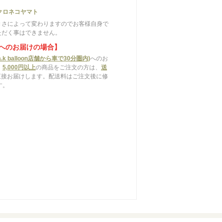
クロネコヤマト
きさによって変わりますのでお客様自身で
ただく事はできません。
へのお届けの場合】
.k balloon店舗から車で30分圏内)
へのお
、
5,000円以上
の商品をご注文の方は、
送
直接お届けします。配送料はご注文後に修
す。