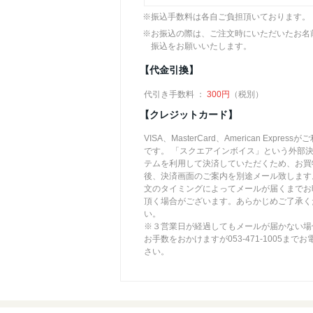
※振込手数料は各自ご負担頂いております。
※お振込の際は、ご注文時にいただいたお名
振込をお願いいたします。
【代金引換】
代引き手数料 ：
300円
（税別）
【クレジットカード】
VISA、MasterCard、American Express
です。 「スクエアインボイス」という外部
テムを利用して決済していただくため、お買
後、決済画面のご案内を別途メール致します
文のタイミングによってメールが届くまでお
頂く場合がございます。あらかじめご了承く
い。
※３営業日が経過してもメールが届かない場
お手数をおかけますが053-471-1005まで
さい。