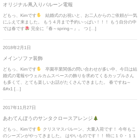
オリジナル凧入りバルーン電報
どもっ、Kimです
結婚式のお祝いと、お二人からのご依頼が一気
にふえて来ました。 もう４月まで予約いっぱい！！！ もう自分の中
では春です
完全に『春～spring～』。 つ […]
2018年2月1日
メインソファ装飾
どもっ、Kimです
卒園卒業関係の問い合わせが多い中、今日は結
婚式の電報やウェルカムスペースの飾りを求めてくるカップルさん
も多くて、とても楽しいお話がたくさんできました。 春ですね～
&#x1 […]
2017年11月27日
あわてんぼうのサンタクロースアレンジ
どもっ、Kimです
クリスマスバルーン、大量入荷です！ 今年もこ
のシーズンがやってきました。 はやいものです！！ 特に１０・１１