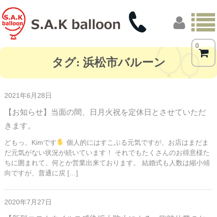
0
トップページ
タグ:
浜松市バルーン
商品一覧
2021年6月28日
フォトギャラリー
【お知らせ】当面の間、日月火祝を定休日とさせていただ
きます。
お客様の声
どもっ、Kimです
個人的にはすこぶる元気ですが、お店はまだま
店舗概要
だ元気がない状況が続いています！ それでもたくさんのお得意様た
ちに囲まれて、何とか営業出来ております。 結婚式も人数は縮小傾
ブログ
向ですが、普通に戻 […]
2020年7月27日