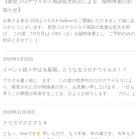
【新型コロナウイルス感染拡大防止による 臨時休業のお
知らせ】
お客さま各位 日頃よりS.A.K balloonをご愛顧いただきまして誠にあ
りがとうございます。 新型コロナウイルス感染の急激な拡大を受
け、 この度、7/27(月)より8/1（土）を臨時休業とし、ご予約のみの
対応とさせて […]
2020年2月26日
イベント続々中止＆延期。どうなるコロナウイルス！？
ブログを書く前に、まず。 この度の世界中のコロナウイルスによ
り、罹患された方や関係者の方々、お見舞い申し上げます。 一日も
早くこの事態が収束することを、心よりお祈りします。 ブロ […]
2018年11月28日
クリスマス２０１８
どもっ、Kimです
早いもので、もう年末。年の瀬です。 今年もク