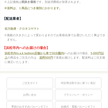
※上記価格は
税抜き価格
です。別途消費税が加算されます。
※送料は、１商品につき個別にかかります。
【配送業者】
佐川急便・クロネコヤマト
※風船の大きさによって変わりますのでお客様自身でお選びいただく事はでき
ません。
【浜松市内へのお届けの場合】
浜松市内(s.a.k balloon店舗から車で30分圏内)
へのお届けの場合、
5,000円以
上
の商品をご注文の方は、
送料500円
で直接お届けします。配送料はご注文後
に修正いたします。
ご注文ガイド
特定商法取引法に基づく表記
お問い合せ
プライバシー・ポリシー
季節のおすすめバルーンギフト
結婚式・電報バルーンギフト