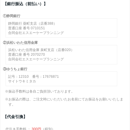
【銀行振込（前払い）】
①静岡銀行
静岡銀行 葵町支店（店番388）
普通口座 番号 0710151
合同会社エスエーケープランニング
②浜松いわた信用金庫
浜松いわた信用金庫 泉町支店（店番020）
普通口座 番号 2070270
合同会社エスエーケープランニング
③ゆうちょ銀行
記号：12310 番号：17676871
サイトウキミタカ
※振込手数料は各自ご負担頂いております。
※お振込の際は、ご注文時にいただいたお名前にてお振込をお願いいたしま
す。
【代金引換】
代引き手数料 ：
300円
（税別）