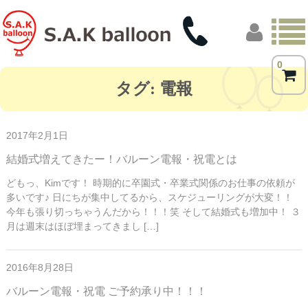
0
トップページ
タグ:
電報
商品一覧
2017年2月1日
フォトギャラリー
結婚式増えてきたー！バルーン電報・祝電とは
お客様の声
どもっ、Kimです！ 時期的に卒園式・卒業式関係のお仕事の依頼が
多いです♪ 日にちが集中してるから、スケジューリングが大変！！
店舗概要
今年も張り切っちゃうんだから！！！笑 そして結婚式も増加中！ ３
月は週末はほぼ埋まってきまし […]
ブログ
2016年8月28日
バルーン電報・祝電 ご予約承り中！！！