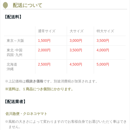
配送について
【配送料】
通常サイズ
大サイズ
特大サイズ
東京～大阪
1,500円
3,000円
3,500円
東北･中国
2,000円
3,500円
4,000円
四国･九州
北海道
2,500円
4,500円
5,000円
沖縄
※上記価格は
税抜き価格
です。別途消費税が加算されます。
※送料は、１商品につき個別にかかります。
【配送業者】
佐川急便・クロネコヤマト
※風船の大きさによって変わりますのでお客様自身でお選びいただく事はでき
ません。