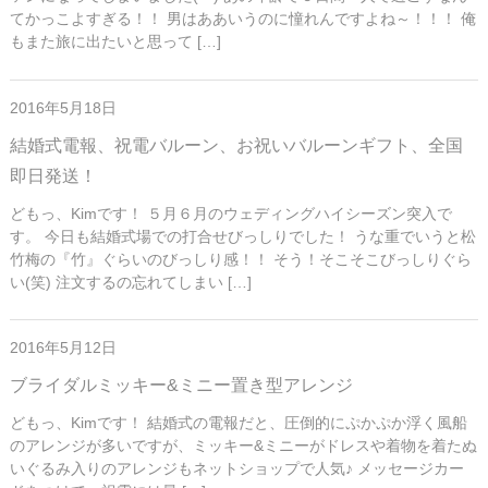
てかっこよすぎる！！ 男はああいうのに憧れんですよね～！！！ 俺
もまた旅に出たいと思って […]
2016年5月18日
結婚式電報、祝電バルーン、お祝いバルーンギフト、全国
即日発送！
どもっ、Kimです！ ５月６月のウェディングハイシーズン突入で
す。 今日も結婚式場での打合せびっしりでした！ うな重でいうと松
竹梅の『竹』ぐらいのびっしり感！！ そう！そこそこびっしりぐら
い(笑) 注文するの忘れてしまい […]
2016年5月12日
ブライダルミッキー&ミニー置き型アレンジ
どもっ、Kimです！ 結婚式の電報だと、圧倒的にぷかぷか浮く風船
のアレンジが多いですが、ミッキー&ミニーがドレスや着物を着たぬ
いぐるみ入りのアレンジもネットショップで人気♪ メッセージカー