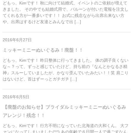
どもっ、Kimです！ 秋に向けて結婚式、イベントのご依頼が増えて
きました。 その中でも結婚式用で、バルーンが付いた電報を注文し
てくれる方が一番多いです！！ お式に残念ながら出席出来ない方
や、出席はするけど友達とみんなで出 […]
2016年6月27日
ミッキーミニーぬいぐるみ！廃盤！！
どもっ、Kimです！ 昨日整体に行ってきました。 体の調子良くない
な～？って、ずっと感じていたけど、持ち前の『なんとかなるさ精
神』スルーしていましたが、かなり歪んでいたみたい！！笑 肩こり
はないけど、首はずーっとガチガチ […]
2016年6月5日
【廃盤のお知らせ】ブライダルミッキーミニーぬいぐるみ
アレンジ！残念！！
どもっ、Kimです！ 行方不明になっていた北海道の大和くん。 大フ
ァンになってしまいました(^^) あの年齢で６日間一人で過ごすなん