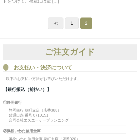
ドをつけて、祝電には最 […]
≪
1
2
ご注文ガイド
お支払い・決済について
以下のお支払い方法がお選びいただけます。
【銀行振込（前払い）】
①静岡銀行
静岡銀行 葵町支店（店番388）
普通口座 番号 0710151
合同会社エスエーケープランニング
②浜松いわた信用金庫
浜松いわた信用金庫 泉町支店（店番020）