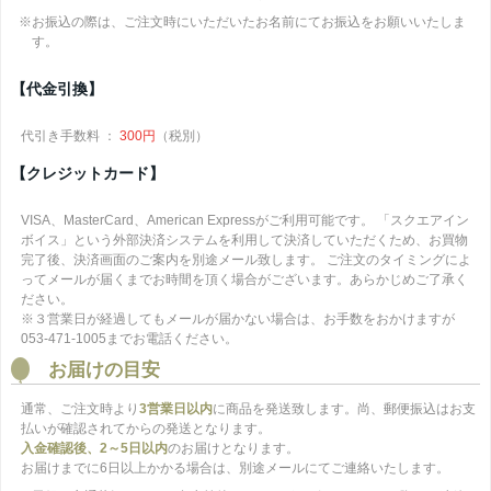
※お振込の際は、ご注文時にいただいたお名前にてお振込をお願いいたしま
す。
【代金引換】
代引き手数料 ：
300円
（税別）
【クレジットカード】
VISA、MasterCard、American Expressがご利用可能です。 「スクエアイン
ボイス」という外部決済システムを利用して決済していただくため、お買物
完了後、決済画面のご案内を別途メール致します。 ご注文のタイミングによ
ってメールが届くまでお時間を頂く場合がございます。あらかじめご了承く
ださい。
※３営業日が経過してもメールが届かない場合は、お手数をおかけますが
053-471-1005までお電話ください。
お届けの目安
通常、ご注文時より
3営業日以内
に商品を発送致します。尚、郵便振込はお支
払いが確認されてからの発送となります。
入金確認後、2～5日以内
のお届けとなります。
お届けまでに6日以上かかる場合は、別途メールにてご連絡いたします。