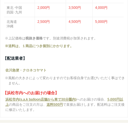
東北･中国
2,000円
3,500円
4,000円
四国･九州
北海道
2,500円
4,500円
5,000円
沖縄
※上記価格は
税抜き価格
です。別途消費税が加算されます。
※送料は、１商品につき個別にかかります。
【配送業者】
佐川急便・クロネコヤマト
※風船の大きさによって変わりますのでお客様自身でお選びいただく事はでき
ません。
【浜松市内へのお届けの場合】
浜松市内(s.a.k balloon店舗から車で30分圏内)
へのお届けの場合、
5,000円以
上
の商品をご注文の方は、
送料500円
で直接お届けします。配送料はご注文後
に修正いたします。