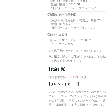
静岡銀行 葵町支店（店番388）
普通口座 番号 0710151
合同会社エスエーケープランニング
②浜松いわた信用金庫
浜松いわた信用金庫 泉町支店（店番020）
普通口座 番号 2070270
合同会社エスエーケープランニング
③ゆうちょ銀行
記号：12310 番号：17676871
サイトウキミタカ
※振込手数料は各自ご負担頂いております。
※お振込の際は、ご注文時にいただいたお名
振込をお願いいたします。
【代金引換】
代引き手数料 ：
300円
（税別）
【クレジットカード】
VISA、MasterCard、American Express
です。 「スクエアインボイス」という外部
テムを利用して決済していただくため、お買
後、決済画面のご案内を別途メール致します