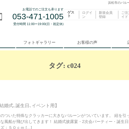
浜松市のバルー
お電話でのご注文も承ります
ゲス
ログイ
新規会員
ご注
053-471-1005
ト
ン
登録
イド
受付時間 11:00ー19:00(日・祝定休)
フォトギャラリー
お客様の声
タグ:
c024
【結婚式､誕生日､イベント用】
針のついた特殊なクラッカーに大きなバルーンがついています。 紐を引
さな風船が飛び出してきます！ 結婚式披露宴・2次会パーティー・誕生日
ズ：５０ｃｍ […]