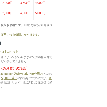
2,000円
3,500円
4,000円
2,500円
4,500円
5,000円
は
税抜き価格
です。別途消費税が加算され
１商品につき個別にかかります。
】
クロネコヤマト
きさによって変わりますのでお客様自身で
ただく事はできません。
へのお届けの場合】
.k balloon店舗から車で30分圏内)
へのお
、
5,000円以上
の商品をご注文の方は、
送
直接お届けします。配送料はご注文後に修
す。