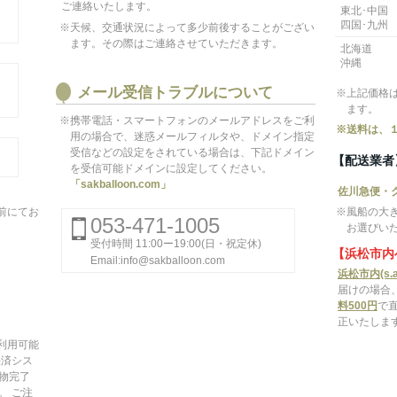
ご連絡いたします。
東北･中国
四国･九州
※天候、交通状況によって多少前後することがござい
ます。その際はご連絡させていただきます。
北海道
沖縄
メール受信トラブルについて
※上記価格
ます。
※携帯電話・スマートフォンのメールアドレスをご利
※送料は、
用の場合で、迷惑メールフィルタや、ドメイン指定
受信などの設定をされている場合は、下記ドメイン
【配送業者
を受信可能ドメインに設定してください。
「sakballoon.com」
佐川急便・
前にてお
※風船の大
053-471-1005
お選びい
受付時間 11:00ー19:00(日・祝定休)
【浜松市内
Email:info@sakballoon.com
浜松市内(s.a
届けの場合
料500円
で
正いたしま
がご利用可能
決済シス
物完了
。 ご注