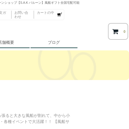
ンショップ【S.A.K バルーン】風船ギフト全国宅配可能
文ガ
お問い合
カートの中
わせ
0
店舗概要
ブログ
っ張ると大きな風船が割れて、中から小
・各種イベントで大活躍！！ 【風船サ