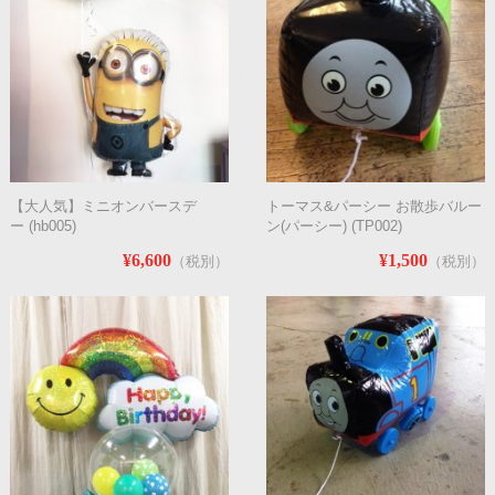
【大人気】ミニオンバースデ
トーマス&パーシー お散歩バルー
ー (hb005)
ン(パーシー) (TP002)
¥6,600
¥1,500
（税別）
（税別）