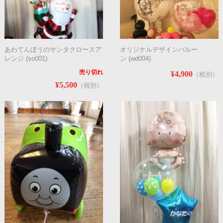
あわてんぼうのサンタクロースア
オリジナルデザインバルー
レンジ (so001)
ン (wd004)
売り切れ
¥4,900
（税別）
¥5,500
（税別）