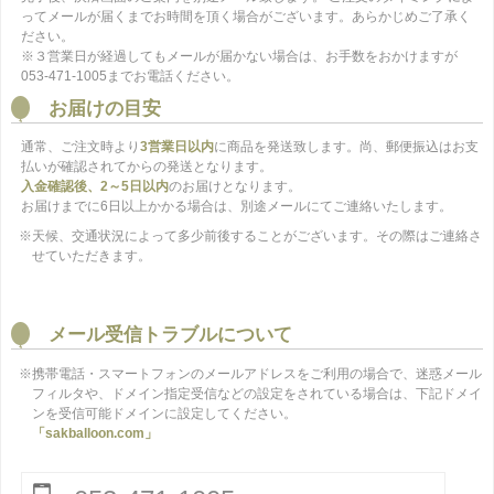
ってメールが届くまでお時間を頂く場合がございます。あらかじめご了承く
ださい。
※３営業日が経過してもメールが届かない場合は、お手数をおかけますが
053-471-1005までお電話ください。
お届けの目安
通常、ご注文時より
3営業日以内
に商品を発送致します。尚、郵便振込はお支
払いが確認されてからの発送となります。
入金確認後、2～5日以内
のお届けとなります。
お届けまでに6日以上かかる場合は、別途メールにてご連絡いたします。
※天候、交通状況によって多少前後することがございます。その際はご連絡さ
せていただきます。
メール受信トラブルについて
※携帯電話・スマートフォンのメールアドレスをご利用の場合で、迷惑メール
フィルタや、ドメイン指定受信などの設定をされている場合は、下記ドメイ
ンを受信可能ドメインに設定してください。
「sakballoon.com」