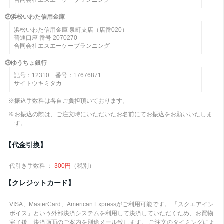
②浜松いわた信用金庫
浜松いわた信用金庫 泉町支店（店番020）
普通口座 番号 2070270
合同会社エスエーケープランニング
③ゆうちょ銀行
記号：12310 番号：17676871
サイトウキミタカ
※振込手数料は各自ご負担頂いております。
※お振込の際は、ご注文時にいただいたお名前にてお振込をお願いいたしま
す。
【代金引換】
代引き手数料 ：
300円
（税別）
【クレジットカード】
VISA、MasterCard、American Expressがご利用可能です。 「スクエアイン
ボイス」という外部決済システムを利用して決済していただくため、お買物
完了後、決済画面のご案内を別途メール致します。 ご注文のタイミングによ