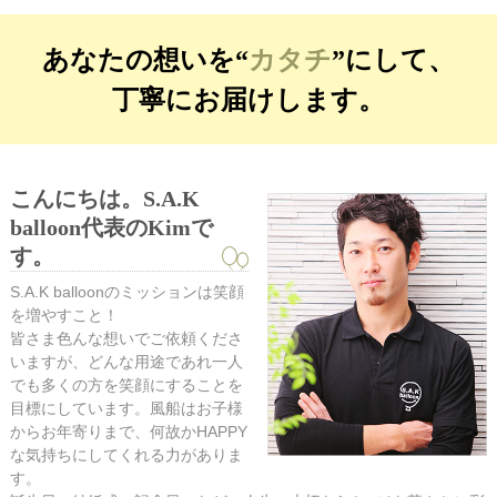
あなたの想いを“
カタチ
”にして、
丁寧にお届けします。
こんにちは。S.A.K
balloon代表のKimで
す。
S.A.K balloonのミッションは笑顔
を増やすこと！
皆さま色んな想いでご依頼くださ
いますが、どんな用途であれ一人
でも多くの方を笑顔にすることを
目標にしています。風船はお子様
からお年寄りまで、何故かHAPPY
な気持ちにしてくれる力がありま
す。