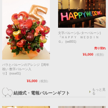
文字バルーン(レターバルーン)
『ＨＡＰＰＹ ＷＥＤＤＩＮ
Ｇ』 (wd001)
売り切れ
¥6,000
（税別）
バラとバルーンのアレンジ【周年
祝い 数字バルーン入
り】 (rose01)
¥6,000
（税別）
もっと見
結婚式・電報バルーンギフト
る