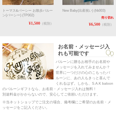
トーマス&パーシー お散歩バルー
New Baby(出産祝い) (hb003)
ン(パーシー) (TP002)
売り切れ
¥1,500
（税別）
¥6,500
（税別）
お名前・メッセージ入
れも可能です
バルーンに贈るお相手のお名前や
メッセージを入れてみませんか？
世界に一つだけの心のこもったバ
ルーンに、あの人もきっと喜んで
くれるはず。しかも、S.A.K baloon
のバルーンギフトなら、お名前・メッセージ入れは無料！
別途料金がかからないので、安心してご依頼いただけます。
※当ネットショップでご注文の場合、備考欄にご希望のお名前・メ
ッセージをご記入ください。