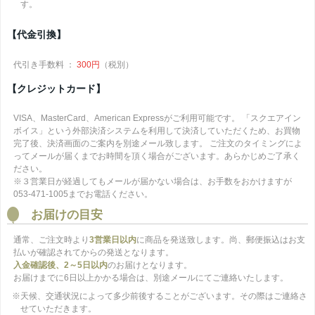
す。
【代金引換】
代引き手数料 ：
300円
（税別）
【クレジットカード】
VISA、MasterCard、American Expressがご利用可能です。 「スクエアイン
ボイス」という外部決済システムを利用して決済していただくため、お買物
完了後、決済画面のご案内を別途メール致します。 ご注文のタイミングによ
ってメールが届くまでお時間を頂く場合がございます。あらかじめご了承く
ださい。
※３営業日が経過してもメールが届かない場合は、お手数をおかけますが
053-471-1005までお電話ください。
お届けの目安
通常、ご注文時より
3営業日以内
に商品を発送致します。尚、郵便振込はお支
払いが確認されてからの発送となります。
入金確認後、2～5日以内
のお届けとなります。
お届けまでに6日以上かかる場合は、別途メールにてご連絡いたします。
※天候、交通状況によって多少前後することがございます。その際はご連絡さ
せていただきます。