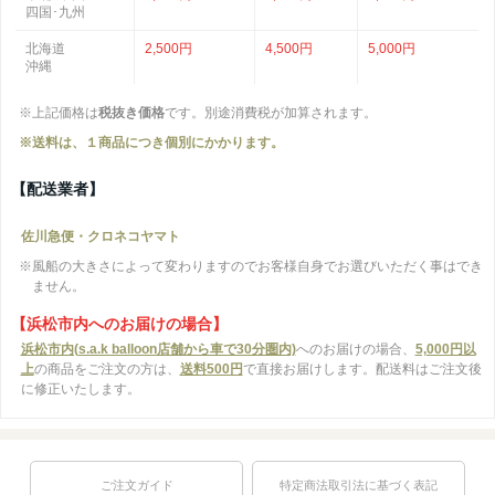
四国･九州
北海道
2,500円
4,500円
5,000円
沖縄
※上記価格は
税抜き価格
です。別途消費税が加算されます。
※送料は、１商品につき個別にかかります。
【配送業者】
佐川急便・クロネコヤマト
※風船の大きさによって変わりますのでお客様自身でお選びいただく事はでき
ません。
【浜松市内へのお届けの場合】
浜松市内(s.a.k balloon店舗から車で30分圏内)
へのお届けの場合、
5,000円以
上
の商品をご注文の方は、
送料500円
で直接お届けします。配送料はご注文後
に修正いたします。
ご注文ガイド
特定商法取引法に基づく表記