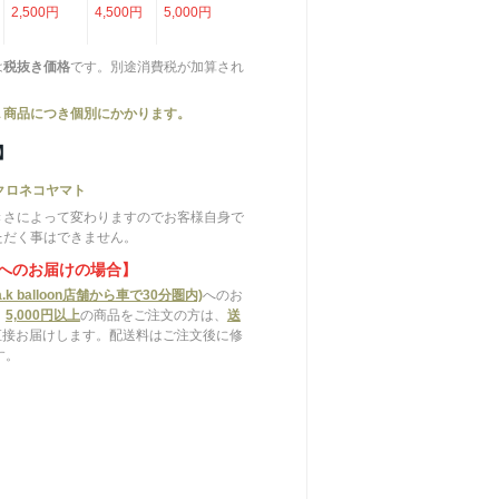
2,500円
4,500円
5,000円
は
税抜き価格
です。別途消費税が加算され
１商品につき個別にかかります。
】
クロネコヤマト
きさによって変わりますのでお客様自身で
ただく事はできません。
へのお届けの場合】
.k balloon店舗から車で30分圏内)
へのお
、
5,000円以上
の商品をご注文の方は、
送
直接お届けします。配送料はご注文後に修
す。