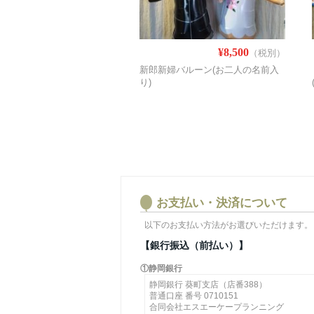
¥8,500
（税別）
新郎新婦バルーン(お二人の名前入
り)
お支払い・決済について
以下のお支払い方法がお選びいただけます。
【銀行振込（前払い）】
①静岡銀行
静岡銀行 葵町支店（店番388）
普通口座 番号 0710151
合同会社エスエーケープランニング