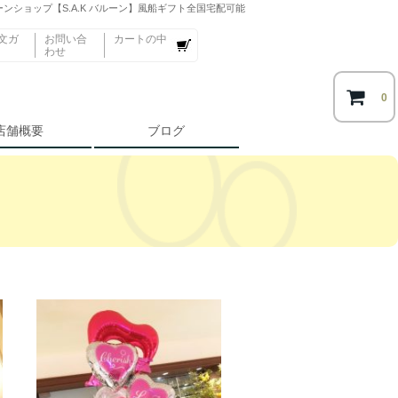
ンショップ【S.A.K バルーン】風船ギフト全国宅配可能
文ガ
お問い合
カートの中
わせ
0
店舗概要
ブログ