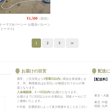
¥1,500
（税別）
トーマス&パーシー お散歩バルーン
(トーマス)
1
2
3
≫
お届けの目安
配送
通常、ご注文時より
3営業日以内
に商品を発送致しま
【配送料】
す。尚、郵便振込はお支払いが確認されてからの発
送となります。
入金確認後、2～5日以内
のお届けとなります。
東京～大阪
お届けまでに6日以上かかる場合は、別途メールにて
ご連絡いたします。
東北･中国
四国･九州
※天候、交通状況によって多少前後することがござい