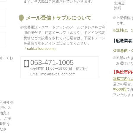
ます。その際はご連絡させていただきます。
北海道
沖縄
メール受信トラブルについて
※上記価格
ます。
※携帯電話・スマートフォンのメールアドレスをご利
※送料は、
用の場合で、迷惑メールフィルタや、ドメイン指定
受信などの設定をされている場合は、下記ドメイン
【配送業者
を受信可能ドメインに設定してください。
「sakballoon.com」
佐川急便・
前にてお
※風船の大
053-471-1005
お選びい
受付時間 11:00ー19:00(日・祝定休)
【浜松市内
Email:info@sakballoon.com
浜松市内(s.a
届けの場合
料500円
で
正いたしま
がご利用可能
決済シス
物完了
。 ご注
時間を
ださ