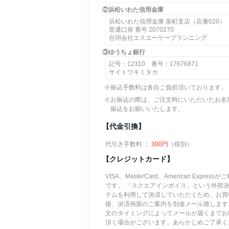
②浜松いわた信用金庫
浜松いわた信用金庫 泉町支店（店番020）
普通口座 番号 2070270
合同会社エスエーケープランニング
③ゆうちょ銀行
記号：12310 番号：17676871
サイトウキミタカ
※振込手数料は各自ご負担頂いております。
※お振込の際は、ご注文時にいただいたお名
振込をお願いいたします。
【代金引換】
代引き手数料 ：
300円
（税別）
【クレジットカード】
VISA、MasterCard、American Express
です。 「スクエアインボイス」という外部
テムを利用して決済していただくため、お買
後、決済画面のご案内を別途メール致します
文のタイミングによってメールが届くまでお
頂く場合がございます。あらかじめご了承く